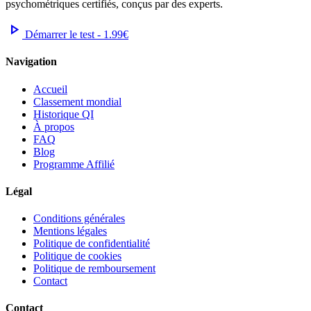
psychométriques certifiés, conçus par des experts.
play_arrow
Démarrer le test - 1.99€
Navigation
Accueil
Classement mondial
Historique QI
À propos
FAQ
Blog
Programme Affilié
Légal
Conditions générales
Mentions légales
Politique de confidentialité
Politique de cookies
Politique de remboursement
Contact
Contact