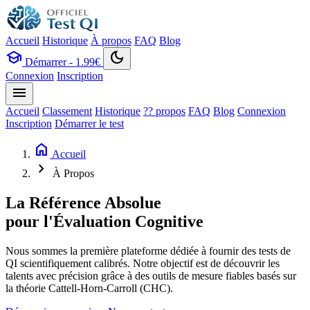
Accueil
Historique
À propos
FAQ
Blog
school
dark_mode
Démarrer - 1.99€
Connexion
Inscription
menu
Accueil
Classement
Historique
?? propos
FAQ
Blog
Connexion
Inscription
Démarrer le test
home
Accueil
chevron_right
À Propos
La Référence Absolue
pour l'Évaluation Cognitive
Nous sommes la première plateforme dédiée à fournir des tests de
QI scientifiquement calibrés. Notre objectif est de découvrir les
talents avec précision grâce à des outils de mesure fiables basés sur
la théorie Cattell-Horn-Carroll (CHC).