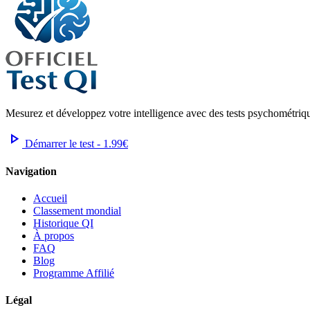
Mesurez et développez votre intelligence avec des tests psychométrique
play_arrow
Démarrer le test - 1.99€
Navigation
Accueil
Classement mondial
Historique QI
À propos
FAQ
Blog
Programme Affilié
Légal