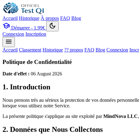
Accueil
Historique
À propos
FAQ
Blog
school
dark_mode
Démarrer - 1.99€
Connexion
Inscription
menu
Accueil
Classement
Historique
?? propos
FAQ
Blog
Connexion
Inscr
Politique de Confidentialité
Date d'effet :
06 August 2026
1. Introduction
Nous prenons très au sérieux la protection de vos données personnelle
lorsque vous utilisez notre Service.
La présente politique s'applique au site exploité par
MindNova LLC
2. Données que Nous Collectons