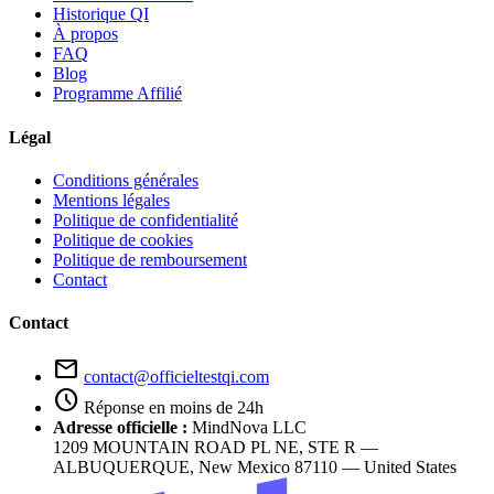
Historique QI
À propos
FAQ
Blog
Programme Affilié
Légal
Conditions générales
Mentions légales
Politique de confidentialité
Politique de cookies
Politique de remboursement
Contact
Contact
mail
contact@officieltestqi.com
schedule
Réponse en moins de 24h
Adresse officielle :
MindNova LLC
1209 MOUNTAIN ROAD PL NE, STE R —
ALBUQUERQUE, New Mexico 87110 — United States