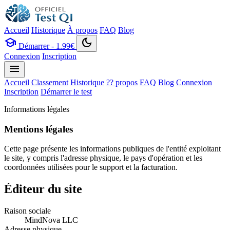
Accueil
Historique
À propos
FAQ
Blog
school
dark_mode
Démarrer - 1.99€
Connexion
Inscription
menu
Accueil
Classement
Historique
?? propos
FAQ
Blog
Connexion
Inscription
Démarrer le test
Informations légales
Mentions légales
Cette page présente les informations publiques de l'entité exploitant
le site, y compris l'adresse physique, le pays d'opération et les
coordonnées utilisées pour le support et la facturation.
Éditeur du site
Raison sociale
MindNova LLC
Adresse physique