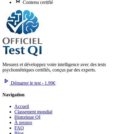
star
Contenu
certifié
Mesurez et développez votre intelligence avec des tests
psychométriques certifiés, conçus par des experts.
play_arrow
Démarrer le test - 1.99€
Navigation
Accueil
Classement mondial
Historique QI
À propos
FAQ
Blog