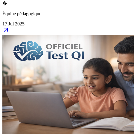
�
Équipe pédagogique
17 Jul 2025
arrow_outward