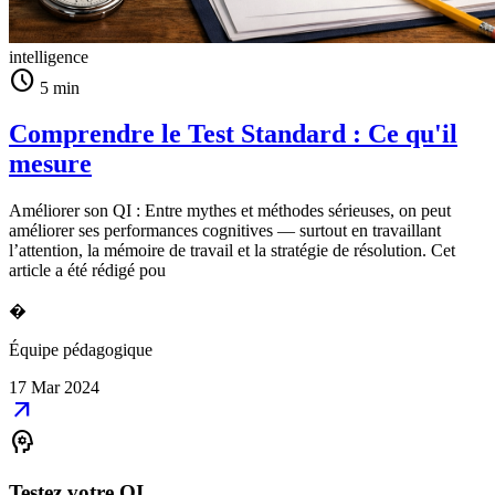
intelligence
schedule
5 min
Comprendre le Test Standard : Ce qu'il
mesure
Améliorer son QI : Entre mythes et méthodes sérieuses, on peut
améliorer ses performances cognitives — surtout en travaillant
l’attention, la mémoire de travail et la stratégie de résolution. Cet
article a été rédigé pou
�
Équipe pédagogique
17 Mar 2024
arrow_outward
psychology
Testez votre QI