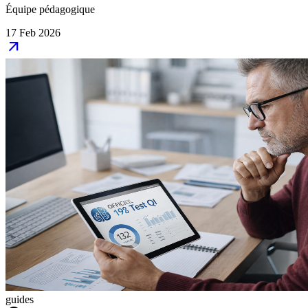
Équipe pédagogique
17 Feb 2026
arrow_outward
guides