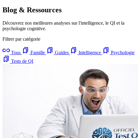
Blog & Ressources
Découvrez nos meilleures analyses sur l'intelligence, le QI et la
psychologie cognitive.
Filtrer par catégorie
all_inclusive
bookmarks
bookmarks
bookmarks
bookmarks
Tous
Famille
Guides
Intelligence
Psychologie
bookmarks
Tests de QI