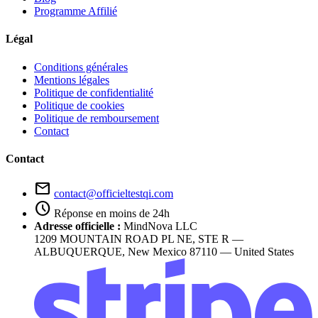
Programme Affilié
Légal
Conditions générales
Mentions légales
Politique de confidentialité
Politique de cookies
Politique de remboursement
Contact
Contact
mail
contact@officieltestqi.com
schedule
Réponse en moins de 24h
Adresse officielle :
MindNova LLC
1209 MOUNTAIN ROAD PL NE, STE R —
ALBUQUERQUE, New Mexico 87110 — United States