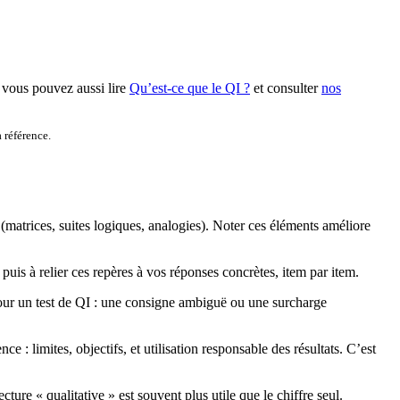
, vous pouvez aussi lire
Qu’est-ce que le QI ?
et consulter
nos
 référence.
t (matrices, suites logiques, analogies). Noter ces éléments améliore
uis à relier ces repères à vos réponses concrètes, item par item.
pour un test de QI : une consigne ambiguë ou une surcharge
ce : limites, objectifs, et utilisation responsable des résultats. C’est
ture « qualitative » est souvent plus utile que le chiffre seul.