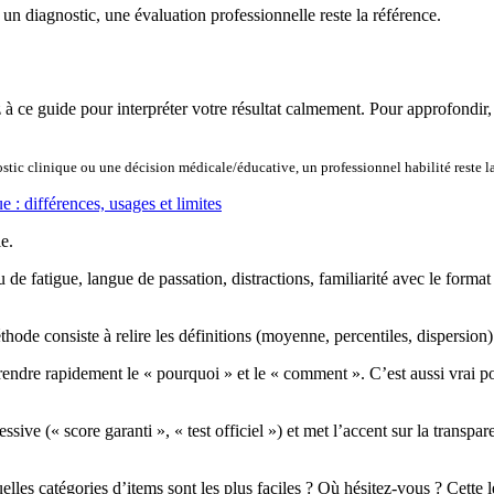
 un diagnostic, une évaluation professionnelle reste la référence.
z à ce guide pour interpréter votre résultat calmement. Pour approfondir
nostic clinique ou une décision médicale/éducative, un professionnel habilité reste la
ue : différences, usages et limites
e.
 de fatigue, langue de passation, distractions, familiarité avec le forma
de consiste à relire les définitions (moyenne, percentiles, dispersion) p
rendre rapidement le « pourquoi » et le « comment ». C’est aussi vrai 
ve (« score garanti », « test officiel ») et met l’accent sur la transparen
les catégories d’items sont les plus faciles ? Où hésitez-vous ? Cette lec