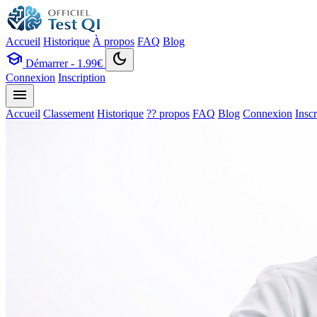
Accueil
Historique
À propos
FAQ
Blog
school
dark_mode
Démarrer - 1.99€
Connexion
Inscription
menu
Accueil
Classement
Historique
?? propos
FAQ
Blog
Connexion
Inscr