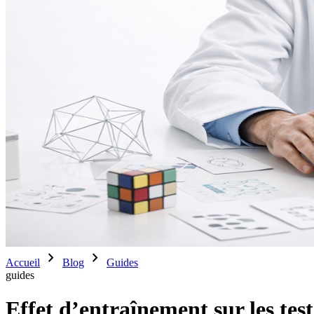
chevron_right
chevron_right
Accueil
Blog
Guides
guides
Effet d’entraînement sur les te