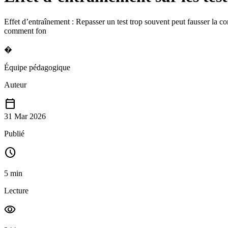
Effet d’entraînement : Repasser un test trop souvent peut fausser la c
comment fon
�
Équipe pédagogique
Auteur
calendar_today
31 Mar 2026
Publié
schedule
5 min
Lecture
visibility